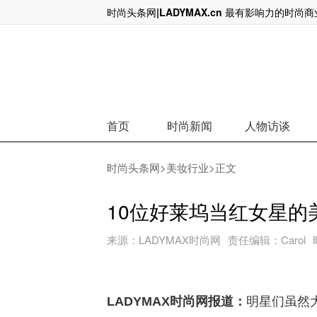
时尚头条网|LADYMAX.cn 最有影响力的时尚
爱马仕家族最大个人股东出局，140亿
首页
时尚新闻
人物访谈
时尚头条网
>
美妆行业
>正文
10位好莱坞当红女星的
来源：
LADYMAX时尚网
责任编辑：
Carol
LADYMAX时尚网报道：
明星们虽然