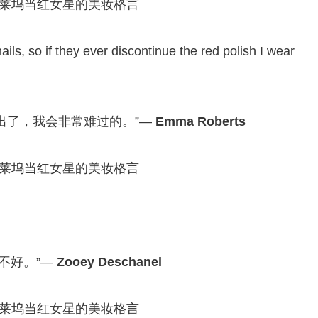
ails, so if they ever discontinue the red polish I wear
不出了，我会非常难过的。”—
Emma Roberts
不好。”—
Zooey Deschanel