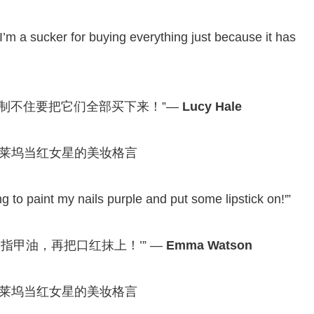
I’m a sucker for buying everything just because it has
制不住要把它们全部买下来！”—
Lucy Hale
going to paint my nails purple and put some lipstick on!'”
指甲油，再把口红抹上！’” —
Emma Watson