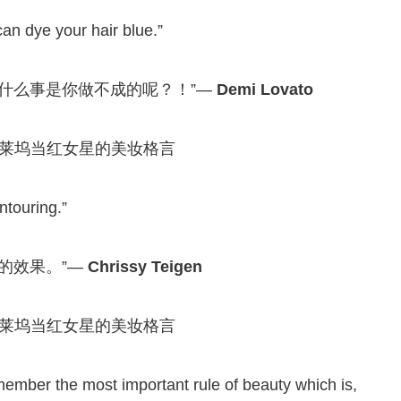
an dye your hair blue.”
什么事是你做不成的呢？！”—
Demi Lovato
ntouring.”
的效果。”—
Chrissy Teigen
emember the most important rule of beauty which is,