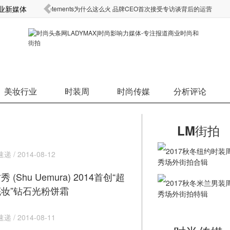
商业新媒体
消费转而购买日常
Vetements为什么这么火 品牌CEO首次接受专访谈背后的运营
策略
美妆行业
时装周
时尚传媒
分析评论
LM街拍
2017秋冬纽约时装
 / 2014-08-12
秀场外街拍合辑
 (Shu Uemura) 2014首创“超
2017秋冬米兰男装
妆”钻石光粉饼霜
秀场外街拍特辑
 / 2014-08-11