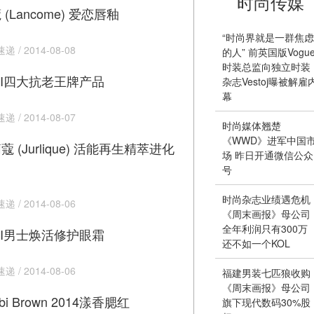
时尚传媒
 (Lancome) 爱恋唇釉
“时尚界就是一群焦虑
 / 2014-08-08
的人” 前英国版Vogu
时装总监向独立时装
-II四大抗老王牌产品
杂志Vestoj曝被解雇
幕
 / 2014-08-07
时尚媒体翘楚
《WWD》进军中国
蔻 (Jurlique) 活能再生精萃进化
场 昨日开通微信公众
号
时尚杂志业绩遇危机
 / 2014-08-06
《周末画报》母公司
全年利润只有300万
-II男士焕活修护眼霜
还不如一个KOL
 / 2014-08-06
福建男装七匹狼收购
《周末画报》母公司
bi Brown 2014漾香腮红
旗下现代数码30%股