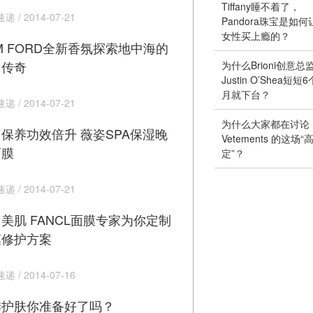
Tiffany睡不着了，
 / 2014-07-21
Pandora珠宝是如何
女性买上瘾的？
M FORD全新香氛探索地中海的
力传奇
为什么Brioni创意总
Justin O’Shea短短6
月就下台？
 / 2014-07-21
为什么大家都在讨论
保养功效倍升 薇姿SPA保湿晚
Vetements 的这场“
面膜
定”？
 / 2014-07-21
美肌 FANCL面膜专家为你定制
膜修护方案
 / 2014-07-16
季护肤你准备好了吗？