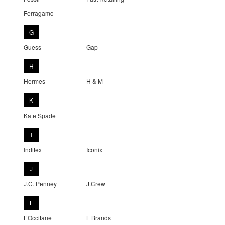
Ferragamo
G
Guess
Gap
H
Hermes
H & M
K
Kate Spade
I
Inditex
Iconix
J
J.C. Penney
J.Crew
L
L’Occitane
L Brands