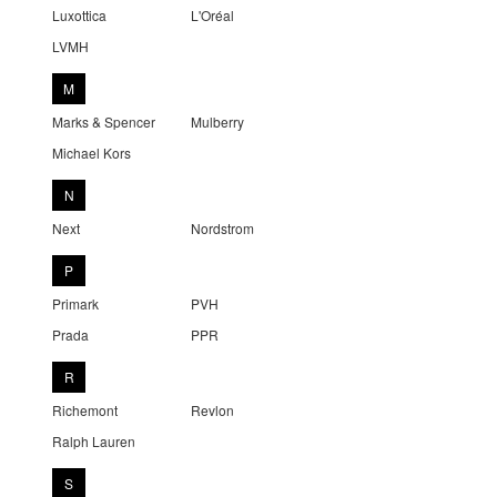
Luxottica
L'Oréal
LVMH
M
Marks & Spencer
Mulberry
Michael Kors
N
Next
Nordstrom
P
Primark
PVH
Prada
PPR
R
Richemont
Revlon
Ralph Lauren
S