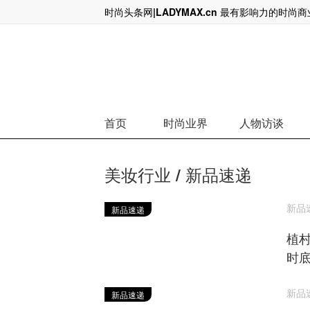
时尚头条网|LADYMAX.cn 最有影响力的时尚
中国游客海外消费行为剧变 开始逃离奢侈品
高端
首页
时尚业界
人物访谈
美妆行业 / 新品速递
新品速递
新品速递
植村秀
时底
新品速递
新品速递