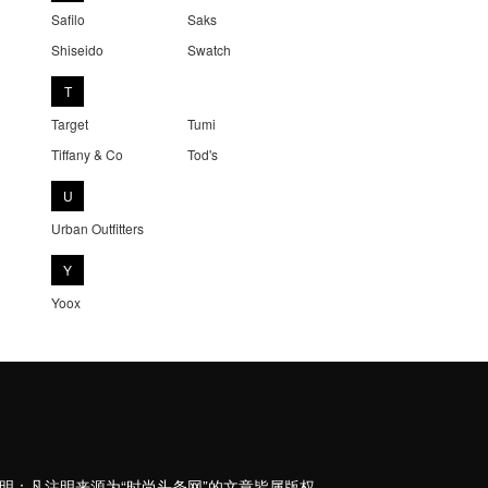
Safilo
Saks
Shiseido
Swatch
T
Target
Tumi
Tiffany & Co
Tod's
U
Urban Outfitters
Y
Yoox
 版权说明：凡注明来源为“时尚头条网”的文章皆属版权