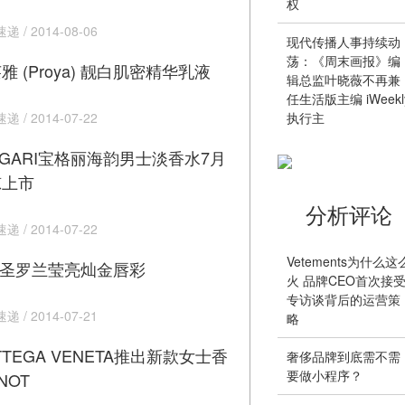
权
 / 2014-08-06
现代传播人事持续动
荡：《周末画报》编
雅 (Proya) 靓白肌密精华乳液
辑总监叶晓薇不再兼
任生活版主编 iWeekl
 / 2014-07-22
执行主
LGARI宝格丽海韵男士淡香水7月
凉上市
分析评论
 / 2014-07-22
Vetements为什么这
L圣罗兰莹亮灿金唇彩
火 品牌CEO首次接
专访谈背后的运营策
 / 2014-07-21
略
TTEGA VENETA推出新款女士香
奢侈品牌到底需不需
要做小程序？
NOT