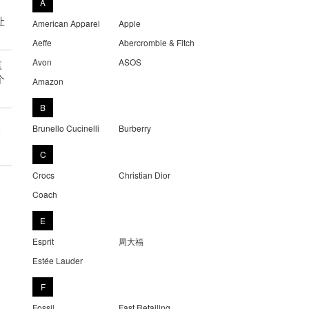
A
让
American Apparel
Apple
Aeffe
Abercrombie & Fitch
Avon
ASOS
监
个
Amazon
B
Brunello Cucinelli
Burberry
高
C
Crocs
Christian Dior
Coach
E
Esprit
周大福
Estée Lauder
F
Fossil
Fast Retailing